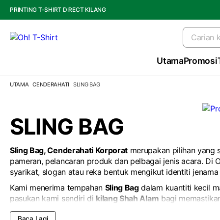
PRINTING T-SHIRT DIRECT KILANG
Utama
Promosi
UTAMA
CENDERAHATI
SLING BAG
SLING BAG
Sling Bag, Cenderahati Korporat
merupakan pilihan yang s
pameran, pelancaran produk dan pelbagai jenis acara. Di O
syarikat, slogan atau reka bentuk mengikut identiti jenama
Kami menerima tempahan
Sling Bag
dalam kuantiti kecil
pasukan kami sendiri di
kilang Shah Alam
bagi memastikan
menyiapkan pesanan mengikut tempoh yang dipersetujui.
Baca Lagi