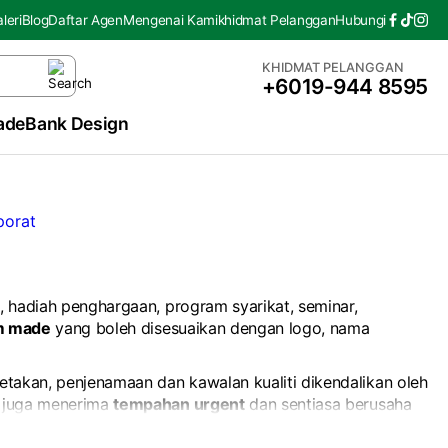
leri
Blog
Daftar Agen
Mengenai Kami
khidmat Pelanggan
Hubungi
KHIDMAT PELANGGAN
+6019-944 8595
ade
Bank Design
, hadiah penghargaan, program syarikat, seminar,
m made
yang boleh disesuaikan dengan logo, nama
etakan, penjenamaan dan kawalan kualiti dikendalikan oleh
i juga menerima
tempahan urgent
dan sentiasa berusaha