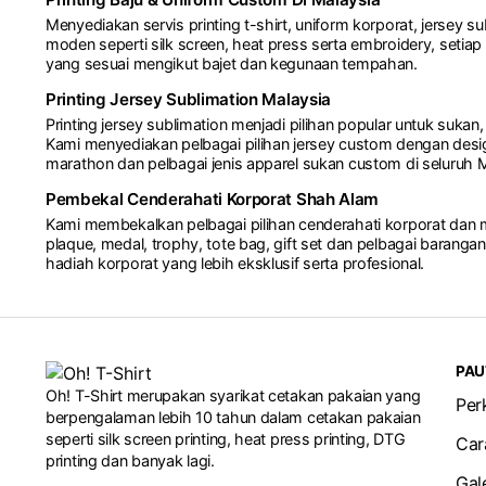
Menyediakan servis printing t-shirt, uniform korporat, jersey s
moden seperti silk screen, heat press serta embroidery, seti
yang sesuai mengikut bajet dan kegunaan tempahan.
Printing Jersey Sublimation Malaysia
Printing jersey sublimation menjadi pilihan popular untuk sukan,
Kami menyediakan pelbagai pilihan jersey custom dengan desig
marathon dan pelbagai jenis apparel sukan custom di seluruh M
Pembekal Cenderahati Korporat Shah Alam
Kami membekalkan pelbagai pilihan cenderahati korporat dan m
plaque, medal, trophy, tote bag, gift set dan pelbagai barang
hadiah korporat yang lebih eksklusif serta profesional.
PAU
Oh! T-Shirt merupakan syarikat cetakan pakaian yang
Per
berpengalaman lebih 10 tahun dalam cetakan pakaian
seperti silk screen printing, heat press printing, DTG
Car
printing dan banyak lagi.
Gal