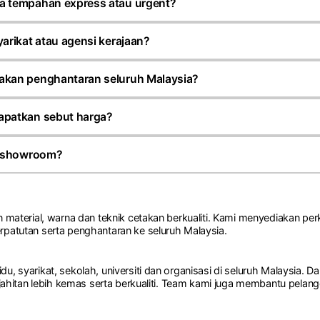
akaian event.
 tempahan express atau urgent?
ahan express bergantung kepada jenis produk, kuantiti dan j
 mungkin dikenakan untuk tempahan segera.
arikat atau agensi kerajaan?
n menguruskan tempahan daripada syarikat swasta, sekolah, u
pelbagai jenis pakaian serta cenderahati korporat. Kami juga b
kan penghantaran seluruh Malaysia?
 Malaysia (MOF).
ihantar ke seluruh Malaysia termasuk Sabah dan Sarawak men
gikut lokasi pelanggan.
apatkan sebut harga?
antar jenis produk, kuantiti, design dan tarikh diperlukan me
oom kami di Seksyen 7 Shah Alam. Team kami akan menyediak
e showroom?
si tempahan anda.
 ke showroom kami di Seksyen 7 Shah Alam, Selangor untuk me
berbincang terus bersama team kami mengenai tempahan yang 
 material, warna dan teknik cetakan berkualiti. Kami menyediakan perkhi
rpatutan serta penghantaran ke seluruh Malaysia.
u, syarikat, sekolah, universiti dan organisasi di seluruh Malaysia. D
n jahitan lebih kemas serta berkualiti. Team kami juga membantu pelan