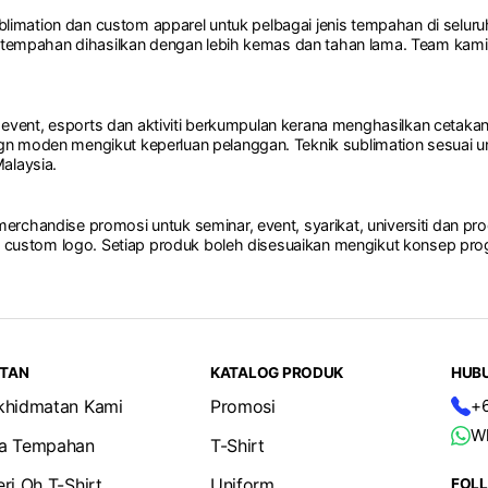
ublimation dan custom apparel untuk pelbagai jenis tempahan di seluruh 
ap tempahan dihasilkan dengan lebih kemas dan tahan lama. Team kam
 event, esports dan aktiviti berkumpulan kerana menghasilkan cetakan f
n moden mengikut keperluan pelanggan. Teknik sublimation sesuai un
alaysia.
erchandise promosi untuk seminar, event, syarikat, universiti dan pr
an custom logo. Setiap produk boleh disesuaikan mengikut konsep prog
TAN
KATALOG PRODUK
HUBU
khidmatan Kami
Promosi
+
W
a Tempahan
T-Shirt
eri Oh T-Shirt
Uniform
FOL