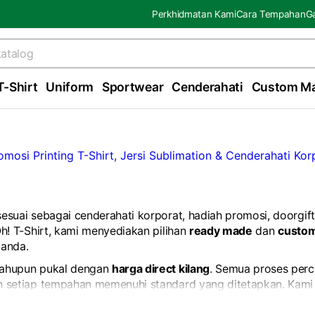
Perkhidmatan Kami
Cara Tempahan
Ga
T-Shirt
Uniform
Sportwear
Cenderahati
Custom M
esuai sebagai cenderahati korporat, hadiah promosi, doorgift
h! T-Shirt, kami menyediakan pilihan
ready made
dan
custo
 anda.
 mahupun pukal dengan
harga direct kilang
. Semua proses perc
 setiap tempahan memenuhi standard yang ditetapkan. Kam