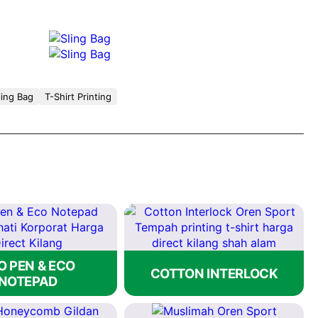
si di seluruh Malaysia.
Hubungi
pasukan kami hari ini untuk
 korporat anda.
ling Bag
T-Shirt Printing
O PEN & ECO
COTTON INTERLOCK
NOTEPAD