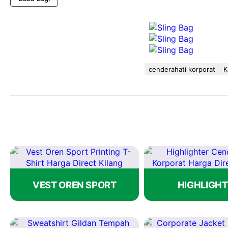
Di Oh! T-Shirt,
Sling Bag
boleh ditempah untuk syarikat, agen
mendapatkan
sebut harga percuma
serta cadangan produk
cenderahati korporat
K
VEST OREN SPORT
HIGHLIGHT