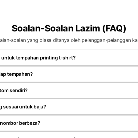
Soalan-Soalan Lazim (FAQ)
alan-soalan yang biasa ditanya oleh pelanggan-pelanggan ka
untuk tempahan printing t-shirt?
ung kepada jenis produk dan teknik printing yang dipilih. Ke
gga 30 helai untuk satu design.
iap tempahan?
 siap dalam anggaran 7 hingga 14 hari bekerja selepas artw
poh mungkin berubah mengikut kuantiti serta jenis tempahan
tom sendiri?
tar design sendiri, logo, gambar rujukan atau idea kepada te
n mockup sebelum production dijalankan.
g sesuai untuk baju?
nis fabrik, kuantiti dan rekaan. Kami menyediakan silk screen,
idery mengikut kesesuaian tempahan pelanggan.
 nombor berbeza?
ahan nama individu, nombor, jabatan atau posisi berbeza teru