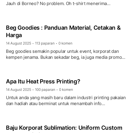
Jauh di Borneo? No problem. Oh t-shirt menerima
tempahan dari Sabah & Sarawak untuk pakaian custom dan
…
Beg Goodies : Panduan Material, Cetakan &
Harga
14 August 2025
113 paparan
0 komen
•
•
Beg goodies semakin popular untuk event, korporat dan
kempen jenama. Bukan sekadar beg, ia juga media promosi
yang tahan lama dan boleh digunakan berulang kali. Artikel
…
Apa Itu Heat Press Printing?
14 August 2025
100 paparan
0 komen
•
•
Untuk anda yang masih baru dalam industri printing pakaian
dan hadiah atau berminat untuk menambah info
pengetahuan, Terdapat banyak kaedah printing baju dalam
industri …
Baju Korporat Sublimation: Uniform Custom