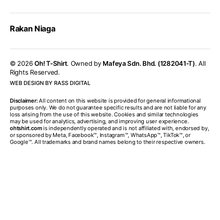
Rakan Niaga
© 2026
Oh! T-Shirt
. Owned by
Mafeya Sdn. Bhd. (1282041-T)
. All
Rights Reserved.
WEB DESIGN BY RASS DIGITAL
Disclaimer:
All content on this website is provided for general informational
purposes only. We do not guarantee specific results and are not liable for any
loss arising from the use of this website. Cookies and similar technologies
may be used for analytics, advertising, and improving user experience.
ohtshirt.com
is independently operated and is not affiliated with, endorsed by,
or sponsored by Meta, Facebook™, Instagram™, WhatsApp™, TikTok™, or
Google™. All trademarks and brand names belong to their respective owners.