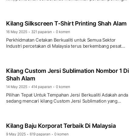
dalam membina hubungan, mengukuhkan jenama serta
menghargai …
Kilang Silkscreen T-Shirt Printing Shah Alam
16 May 2025
321 paparan
0 komen
•
•
Perkhidmatan Cetakan Berkualiti untuk Semua Sektor
Industri percetakan di Malaysia terus berkembang pesat
dan salah satu kaedah yang popular adalah silkscreen. Di
Shah …
Kilang Custom Jersi Sublimation Nombor 1 Di
Shah Alam
14 May 2025
414 paparan
0 komen
•
•
Pilihan Tepat Untuk Tempahan Jersi Berkualiti Adakah anda
sedang mencari kilang Custom Jersi Sublimation yang
dipercayai, harga berpatutan serta berkualiti di Shah …
Kilang Baju Korporat Terbaik Di Malaysia
9 May 2025
619 paparan
0 komen
•
•