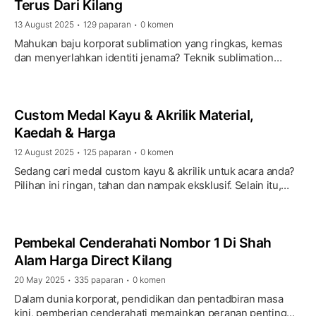
Terus Dari Kilang
13 August 2025
129 paparan
0 komen
•
•
Mahukan baju korporat sublimation yang ringkas, kemas
dan menyerlahkan identiti jenama? Teknik sublimation
printing membolehkan rekaan penuh warna (termasuk
gradien dan …
Custom Medal Kayu & Akrilik Material,
Kaedah & Harga
12 August 2025
125 paparan
0 komen
•
•
Sedang cari medal custom kayu & akrilik untuk acara anda?
Pilihan ini ringan, tahan dan nampak eksklusif. Selain itu,
kosnya fleksibel mengikut kuantiti dan tahap …
Pembekal Cenderahati Nombor 1 Di Shah
Alam Harga Direct Kilang
20 May 2025
335 paparan
0 komen
•
•
Dalam dunia korporat, pendidikan dan pentadbiran masa
kini, pemberian cenderahati memainkan peranan penting