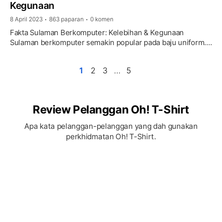
Kegunaan
8 April 2023
863 paparan
0 komen
•
•
Fakta Sulaman Berkomputer: Kelebihan & Kegunaan
Sulaman berkomputer semakin popular pada baju uniform.
Ia memberi penampilan yang profesional kepada
pemakai. Selain …
1
2
3
…
5
Review Pelanggan Oh! T-Shirt
Apa kata pelanggan-pelanggan yang dah gunakan
perkhidmatan Oh! T-Shirt.