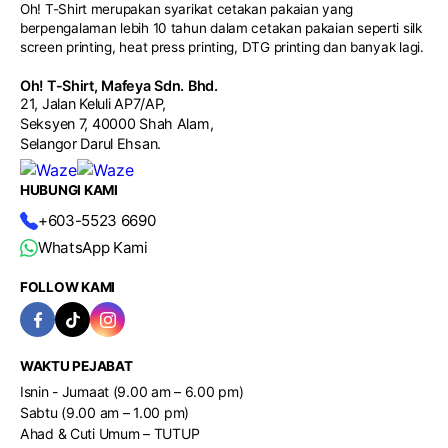
mengikut konsep program, identiti syarikat dan bajet
Oh! T-Shirt merupakan syarikat cetakan pakaian yang
custom di seluruh Malaysia.
pelanggan bagi menghasilkan hadiah korporat yang lebih
berpengalaman lebih 10 tahun dalam cetakan pakaian seperti silk
eksklusif serta profesional.
screen printing, heat press printing, DTG printing dan banyak lagi.
Oh! T-Shirt, Mafeya Sdn. Bhd.
21, Jalan Keluli AP7/AP,
Seksyen 7, 40000 Shah Alam,
Selangor Darul Ehsan.
HUBUNGI KAMI
+603-5523 6690
WhatsApp Kami
FOLLOW KAMI
WAKTU PEJABAT
Isnin - Jumaat (9.00 am – 6.00 pm)
Sabtu (9.00 am – 1.00 pm)
Ahad & Cuti Umum – TUTUP