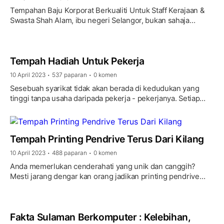
Tempahan Baju Korporat Berkualiti Untuk Staff Kerajaan &
Swasta Shah Alam, ibu negeri Selangor, bukan sahaja
terkenal sebagai pusat perniagaan yang berkembang …
Tempah Hadiah Untuk Pekerja
10 April 2023
537 paparan
0 komen
•
•
Sesebuah syarikat tidak akan berada di kedudukan yang
tinggi tanpa usaha daripada pekerja - pekerjanya. Setiap
pengorbanan mereka perlu dihargai dan majikan
seharusnya …
Tempah Printing Pendrive Terus Dari Kilang
10 April 2023
488 paparan
0 komen
•
•
Anda memerlukan cenderahati yang unik dan canggih?
Mesti jarang dengar kan orang jadikan printing pendrive
sebagai cenderahati? Apa kata anda tempah dengan kami.
Barulah …
Fakta Sulaman Berkomputer : Kelebihan,