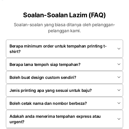
Soalan-Soalan Lazim (FAQ)
Soalan-soalan yang biasa ditanya oleh pelanggan-
pelanggan kami.
Berapa minimum order untuk tempahan printing t-
shirt?
Minimum order bergantung kepada jenis produk dan teknik
printing yang dipilih. Kebiasaannya tempahan bermula
Berapa lama tempoh siap tempahan?
sekitar 20 hingga 30 helai untuk satu design.
Kebiasaannya tempahan siap dalam anggaran 7 hingga 14
hari bekerja selepas artwork dan pembayaran deposit
Boleh buat design custom sendiri?
disahkan. Tempoh mungkin berubah mengikut kuantiti serta
Ya. Anda boleh menghantar design sendiri, logo, gambar
jenis tempahan
rujukan atau idea kepada team kami untuk proses semakan
Jenis printing apa yang sesuai untuk baju?
dan penyediaan mockup sebelum production dijalankan.
Ia bergantung kepada jenis fabrik, kuantiti dan rekaan. Kami
menyediakan silk screen, heat press, sublimation dan
Boleh cetak nama dan nombor berbeza?
embroidery mengikut kesesuaian tempahan pelanggan.
Ya. Kami menerima tempahan nama individu, nombor,
jabatan atau posisi berbeza terutamanya untuk jersey,
Adakah anda menerima tempahan express atau
uniform syarikat dan pakaian event.
urgent?
Ya, kami menerima tempahan express bergantung kepada