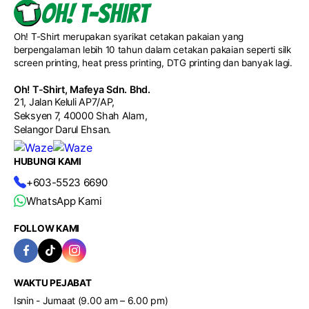
barangan custom logo. Setiap produk boleh disesuaikan
futsal, badminton, marathon dan pelbagai jenis apparel sukan
mengikut konsep program, identiti syarikat dan bajet
custom di seluruh Malaysia.
pelanggan bagi menghasilkan hadiah korporat yang lebih
Oh! T-Shirt merupakan syarikat cetakan pakaian yang
eksklusif serta profesional.
berpengalaman lebih 10 tahun dalam cetakan pakaian seperti silk
screen printing, heat press printing, DTG printing dan banyak lagi.
Oh! T-Shirt, Mafeya Sdn. Bhd.
21, Jalan Keluli AP7/AP,
Seksyen 7, 40000 Shah Alam,
Selangor Darul Ehsan.
HUBUNGI KAMI
+603-5523 6690
WhatsApp Kami
FOLLOW KAMI
WAKTU PEJABAT
Isnin - Jumaat (9.00 am – 6.00 pm)