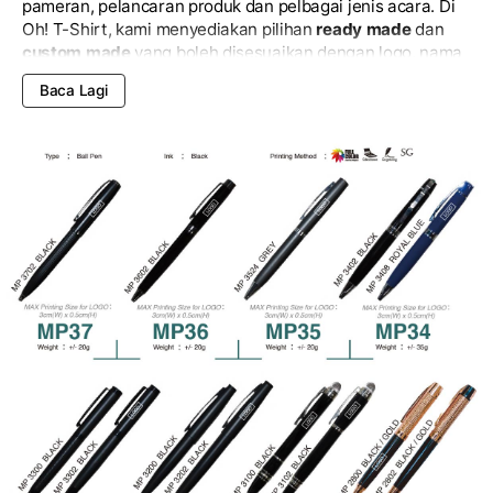
pameran, pelancaran produk dan pelbagai jenis acara. Di
Oh! T-Shirt, kami menyediakan pilihan
ready made
dan
custom made
yang boleh disesuaikan dengan logo, nama
syarikat, slogan atau reka bentuk mengikut identiti jenama
Baca Lagi
anda.
Kami menerima tempahan
Metal Pen
dalam kuantiti kecil
mahupun pukal dengan
harga direct kilang
. Semua proses
percetakan, penjenamaan dan kawalan kualiti
dikendalikan oleh pasukan kami sendiri di
kilang Shah
Alam
bagi memastikan setiap tempahan memenuhi
standard yang ditetapkan. Kami juga menerima
tempahan
urgent
dan sentiasa berusaha menyiapkan pesanan
mengikut tempoh yang dipersetujui.
Di Oh! T-Shirt,
Metal Pen
boleh ditempah untuk syarikat,
agensi kerajaan, sekolah, institusi, universiti, kelab dan
organisasi di seluruh Malaysia.
Hubungi
pasukan kami hari
ini untuk mendapatkan
sebut harga percuma
serta
cadangan produk yang paling sesuai dengan bajet dan
keperluan cenderahati korporat anda.