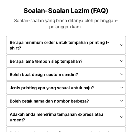
Soalan-Soalan Lazim (FAQ)
Soalan-soalan yang biasa ditanya oleh pelanggan-
pelanggan kami.
Berapa minimum order untuk tempahan printing t-
shirt?
Minimum order bergantung kepada jenis produk dan teknik
printing yang dipilih. Kebiasaannya tempahan bermula
Berapa lama tempoh siap tempahan?
sekitar 20 hingga 30 helai untuk satu design.
Kebiasaannya tempahan siap dalam anggaran 7 hingga 14
hari bekerja selepas artwork dan pembayaran deposit
Boleh buat design custom sendiri?
disahkan. Tempoh mungkin berubah mengikut kuantiti serta
Ya. Anda boleh menghantar design sendiri, logo, gambar
jenis tempahan
rujukan atau idea kepada team kami untuk proses semakan
Jenis printing apa yang sesuai untuk baju?
dan penyediaan mockup sebelum production dijalankan.
Ia bergantung kepada jenis fabrik, kuantiti dan rekaan. Kami
menyediakan silk screen, heat press, sublimation dan
Boleh cetak nama dan nombor berbeza?
embroidery mengikut kesesuaian tempahan pelanggan.
Ya. Kami menerima tempahan nama individu, nombor,
jabatan atau posisi berbeza terutamanya untuk jersey,
Adakah anda menerima tempahan express atau
uniform syarikat dan pakaian event.
urgent?
Ya, kami menerima tempahan express bergantung kepada