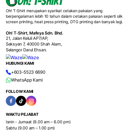
mengikut konsep program, identiti syarikat dan bajet
custom di seluruh Malaysia.
pelanggan bagi menghasilkan hadiah korporat yang lebih
Oh! T-Shirt merupakan syarikat cetakan pakaian yang
eksklusif serta profesional.
berpengalaman lebih 10 tahun dalam cetakan pakaian seperti silk
screen printing, heat press printing, DTG printing dan banyak lagi.
Oh! T-Shirt, Mafeya Sdn. Bhd.
21, Jalan Keluli AP7/AP,
Seksyen 7, 40000 Shah Alam,
Selangor Darul Ehsan.
HUBUNGI KAMI
+603-5523 6690
WhatsApp Kami
FOLLOW KAMI
WAKTU PEJABAT
Isnin - Jumaat (9.00 am – 6.00 pm)
Sabtu (9.00 am – 1.00 pm)