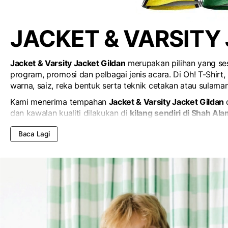
JACKET & VARSITY
Jacket & Varsity Jacket Gildan
merupakan pilihan yang sesu
program, promosi dan pelbagai jenis acara. Di Oh! T-Shirt
warna, saiz, reka bentuk serta teknik cetakan atau sulama
Kami menerima tempahan
Jacket & Varsity Jacket Gildan
dan kawalan kualiti dilakukan di
kilang sendiri di Shah Al
disiapkan mengikut spesifikasi serta tempoh yang dipersetu
Baca Lagi
Di Oh! T-Shirt, anda boleh menempah untuk kegunaan syari
hari ini untuk mendapatkan
sebut harga percuma
dan kami