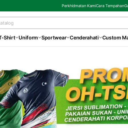
Perkhidmatan Kami
Cara Tempahan
Ga
T-Shirt
Uniform
Sportwear
Cenderahati
Custom M