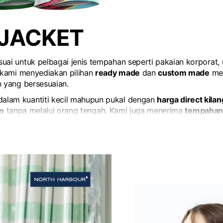
 JACKET
ai untuk pelbagai jenis tempahan seperti pakaian korporat, uni
, kami menyediakan pilihan
ready made
dan
custom made
men
n yang bersesuaian.
dalam kuantiti kecil mahupun pukal dengan
harga direct kilan
am
tanpa melalui orang tengah. Kami juga menerima
tempahan
jui.
kat, organisasi, sekolah, kelab atau sebarang acara dengan 
 sedia membantu memilih penyelesaian yang paling sesuai m