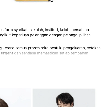
form syarikat, sekolah, institusi, kelab, persatuan,
gikut keperluan pelanggan dengan pelbagai pilihan
g
kerana semua proses reka bentuk, pengeluaran, cetakan
 urgent
dan sentiasa memastikan setiap tempahan
penghantaran ke seluruh Malaysia.
Hubungi
pasukan kami
engikut bajet serta keperluan tempahan anda.