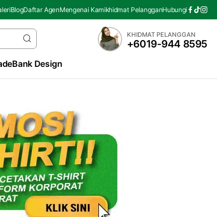
leri
Blog
Daftar Agen
Mengenai Kami
khidmat Pelanggan
Hubungi
KHIDMAT PELANGGAN
+6019-944 8595
ade
Bank Design