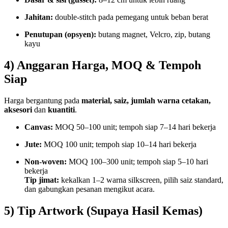
Jahitan:
double-stitch pada pemegang untuk beban berat
Penutupan (opsyen):
butang magnet, Velcro, zip, butang
kayu
4) Anggaran Harga, MOQ & Tempoh
Siap
Harga bergantung pada
material, saiz, jumlah warna cetakan,
aksesori
dan
kuantiti
.
Canvas:
MOQ 50–100 unit; tempoh siap 7–14 hari bekerja
Jute:
MOQ 100 unit; tempoh siap 10–14 hari bekerja
Non-woven:
MOQ 100–300 unit; tempoh siap 5–10 hari
bekerja
Tip jimat:
kekalkan 1–2 warna silkscreen, pilih saiz standard,
dan gabungkan pesanan mengikut acara.
5) Tip Artwork (Supaya Hasil Kemas)