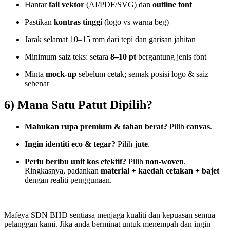
Hantar
fail vektor
(AI/PDF/SVG) dan
outline font
Pastikan
kontras tinggi
(logo vs warna beg)
Jarak selamat 10–15 mm dari tepi dan garisan jahitan
Minimum saiz teks: setara
8–10 pt
bergantung jenis font
Minta
mock-up
sebelum cetak; semak posisi logo & saiz
sebenar
6) Mana Satu Patut Dipilih?
Mahukan rupa premium & tahan berat?
Pilih
canvas
.
Ingin identiti eco & tegar?
Pilih
jute
.
Perlu beribu unit kos efektif?
Pilih
non-woven
.
Ringkasnya, padankan
material + kaedah cetakan + bajet
dengan realiti penggunaan.
Mafeya SDN BHD sentiasa menjaga kualiti dan kepuasan semua
pelanggan kami. Jika anda berminat untuk menempah dan ingin