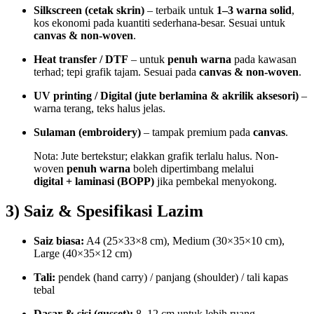
Silkscreen (cetak skrin)
– terbaik untuk
1–3 warna solid
,
kos ekonomi pada kuantiti sederhana-besar. Sesuai untuk
canvas & non-woven
.
Heat transfer / DTF
– untuk
penuh warna
pada kawasan
terhad; tepi grafik tajam. Sesuai pada
canvas & non-woven
.
UV printing / Digital (jute berlamina & akrilik aksesori)
–
warna terang, teks halus jelas.
Sulaman (embroidery)
– tampak premium pada
canvas
.
Nota: Jute bertekstur; elakkan grafik terlalu halus. Non-
woven
penuh warna
boleh dipertimbang melalui
digital + laminasi (BOPP)
jika pembekal menyokong.
3) Saiz & Spesifikasi Lazim
Saiz biasa:
A4 (25×33×8 cm), Medium (30×35×10 cm),
Large (40×35×12 cm)
Tali:
pendek (hand carry) / panjang (shoulder) / tali kapas
tebal
Dasar & sisi (gusset):
8–12 cm untuk lebih ruang