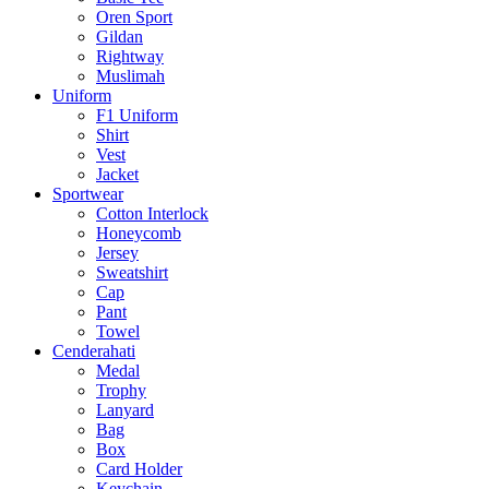
Oren Sport
Gildan
Rightway
Muslimah
Uniform
F1 Uniform
Shirt
Vest
Jacket
Sportwear
Cotton Interlock
Honeycomb
Jersey
Sweatshirt
Cap
Pant
Towel
Cenderahati
Medal
Trophy
Lanyard
Bag
Box
Card Holder
Keychain