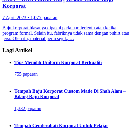
Korporat
7 April 2023
•
1,075 paparan
Baju korporat biasanya dipakai pada hari tertentu atau ketika
program formal. Selain itu, fabriknya tidak sama dengan t-shirt atau
jersi. Oleh itu, material perlu sejuk, …
Lagi Artikel
Tips Memilih Uniform Korporat Berkualiti
755 paparan
Tempah Baju Korporat Custom Made Di Shah Alam –
Kilang Baju Korporat
1,382 paparan
Tempah Cenderahati Korporat Untuk Pelajar