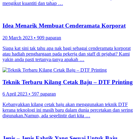
mengikut kuantiti dan tahap …
Idea Menarik Membuat Cenderamata Korporat
20 March 2023
•
909 paparan
Siapa kat sini tak tahu apa nak bagi sebagai cenderamata korporat
atau hadiah penghargaan pada pekerja dan staff di pejabat? Kami
yakin anda pasti tertanya-tanya apakah …
Teknik Terbaru Kilang Cetak Baju – DTF Printing
6 April 2023
•
597 paparan
Kebanyakkan kilang cetak baju akan menggunakan teknik DTF
kerana teknologi ini masih baru dalam dunia percetakan dan sering
digunakan.Namun, ada segelintir dari kita …
Jenis – Jenis Fabrik Yang Sesuai Untuk Baju