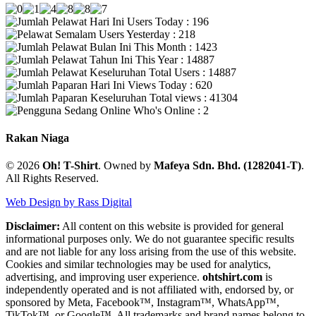
Users Today : 196
Users Yesterday : 218
This Month : 1423
This Year : 14887
Total Users : 14887
Views Today : 620
Total views : 41304
Who's Online : 2
Rakan Niaga
© 2026
Oh! T-Shirt
. Owned by
Mafeya Sdn. Bhd. (1282041-T)
.
All Rights Reserved.
Web Design by Rass Digital
Disclaimer:
All content on this website is provided for general
informational purposes only. We do not guarantee specific results
and are not liable for any loss arising from the use of this website.
Cookies and similar technologies may be used for analytics,
advertising, and improving user experience.
ohtshirt.com
is
independently operated and is not affiliated with, endorsed by, or
sponsored by Meta, Facebook™, Instagram™, WhatsApp™,
TikTok™, or Google™. All trademarks and brand names belong to