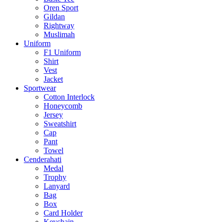
Oren Sport
Gildan
Rightway
Muslimah
Uniform
F1 Uniform
Shirt
Vest
Jacket
Sportwear
Cotton Interlock
Honeycomb
Jersey
Sweatshirt
Cap
Pant
Towel
Cenderahati
Medal
Trophy
Lanyard
Bag
Box
Card Holder
Keychain