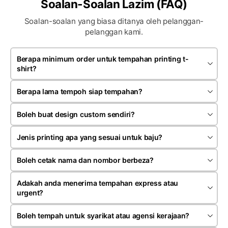
Soalan-Soalan Lazim (FAQ)
Soalan-soalan yang biasa ditanya oleh pelanggan-
pelanggan kami.
Berapa minimum order untuk tempahan printing t-
shirt?
Minimum order bergantung kepada jenis produk dan teknik
printing yang dipilih. Kebiasaannya tempahan bermula
Berapa lama tempoh siap tempahan?
sekitar 20 hingga 30 helai untuk satu design.
Kebiasaannya tempahan siap dalam anggaran 7 hingga 14
hari bekerja selepas artwork dan pembayaran deposit
Boleh buat design custom sendiri?
disahkan. Tempoh mungkin berubah mengikut kuantiti serta
Ya. Anda boleh menghantar design sendiri, logo, gambar
jenis tempahan
rujukan atau idea kepada team kami untuk proses semakan
Jenis printing apa yang sesuai untuk baju?
dan penyediaan mockup sebelum production dijalankan.
Ia bergantung kepada jenis fabrik, kuantiti dan rekaan. Kami
menyediakan silk screen, heat press, sublimation dan
Boleh cetak nama dan nombor berbeza?
embroidery mengikut kesesuaian tempahan pelanggan.
Ya. Kami menerima tempahan nama individu, nombor,
jabatan atau posisi berbeza terutamanya untuk jersey,
Adakah anda menerima tempahan express atau
uniform syarikat dan pakaian event.
urgent?
Ya, kami menerima tempahan express bergantung kepada
jenis produk, kuantiti dan jadual production semasa. Caj
Boleh tempah untuk syarikat atau agensi kerajaan?
tambahan mungkin dikenakan untuk tempahan segera.