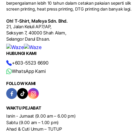
pelanggan bagi menghasilkan hadiah korporat yang lebih
berpengalaman lebih 10 tahun dalam cetakan pakaian seperti silk
eksklusif serta profesional.
screen printing, heat press printing, DTG printing dan banyak lagi.
Oh! T-Shirt, Mafeya Sdn. Bhd.
21, Jalan Keluli AP7/AP,
Seksyen 7, 40000 Shah Alam,
Selangor Darul Ehsan.
HUBUNGI KAMI
+603-5523 6690
WhatsApp Kami
FOLLOW KAMI
WAKTU PEJABAT
Isnin - Jumaat (9.00 am – 6.00 pm)
Sabtu (9.00 am – 1.00 pm)
Ahad & Cuti Umum – TUTUP