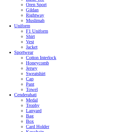
Oren Sport
Gildan
Rightway
Muslimah
Uniform
F1 Uniform
Shirt
Vest
Jacket
Sportwear
Cotton Interlock
Honeycomb
Jersey
Sweatshirt
Cap
Pant
Towel
Cenderahati
Medal
Trophy
Lanyard
Bag
Box
Card Holder
Keychain