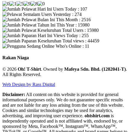
Users Today : 107
Users Yesterday : 274
This Month : 2516
This Year : 15980
Total Users : 15980
Views Today : 255
Total views : 44459
Who's Online : 11
Rakan Niaga
© 2026
Oh! T-Shirt
. Owned by
Mafeya Sdn. Bhd. (1282041-T)
.
All Rights Reserved.
Web Design by Rass Digital
Disclaimer:
All content on this website is provided for general
informational purposes only. We do not guarantee specific results
and are not liable for any loss arising from the use of this website.
Cookies and similar technologies may be used for analytics,
advertising, and improving user experience.
ohtshirt.com
is
independently operated and is not affiliated with, endorsed by, or
sponsored by Meta, Facebook™, Instagram™, WhatsApp™,
TikTok™, or Google™. All trademarks and brand names belong to