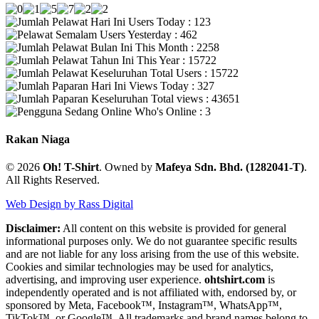
Users Today : 123
Users Yesterday : 462
This Month : 2258
This Year : 15722
Total Users : 15722
Views Today : 327
Total views : 43651
Who's Online : 3
Rakan Niaga
© 2026
Oh! T-Shirt
. Owned by
Mafeya Sdn. Bhd. (1282041-T)
.
All Rights Reserved.
Web Design by Rass Digital
Disclaimer:
All content on this website is provided for general
informational purposes only. We do not guarantee specific results
and are not liable for any loss arising from the use of this website.
Cookies and similar technologies may be used for analytics,
advertising, and improving user experience.
ohtshirt.com
is
independently operated and is not affiliated with, endorsed by, or
sponsored by Meta, Facebook™, Instagram™, WhatsApp™,
TikTok™, or Google™. All trademarks and brand names belong to