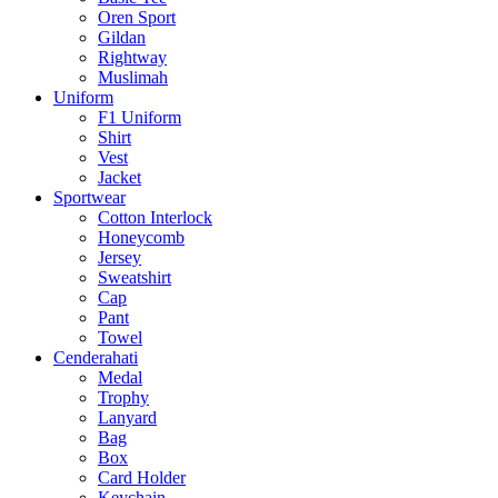
Oren Sport
Gildan
Rightway
Muslimah
Uniform
F1 Uniform
Shirt
Vest
Jacket
Sportwear
Cotton Interlock
Honeycomb
Jersey
Sweatshirt
Cap
Pant
Towel
Cenderahati
Medal
Trophy
Lanyard
Bag
Box
Card Holder
Keychain