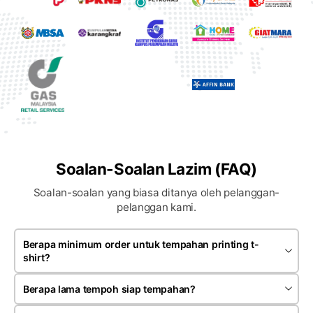
Soalan-Soalan Lazim (FAQ)
Soalan-soalan yang biasa ditanya oleh pelanggan-
pelanggan kami.
Berapa minimum order untuk tempahan printing t-
shirt?
Minimum order bergantung kepada jenis produk dan teknik
printing yang dipilih. Kebiasaannya tempahan bermula
Berapa lama tempoh siap tempahan?
sekitar 20 hingga 30 helai untuk satu design.
Kebiasaannya tempahan siap dalam anggaran 7 hingga 14