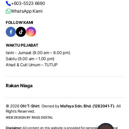
+603-5523 6690
WhatsApp Kami
FOLLOW KAMI
WAKTU PEJABAT
Isnin - Jumaat (9.00 am – 6.00 pm)
Sabtu (9.00 am – 1.00 pm)
Ahad & Cuti Umum – TUTUP
Rakan Niaga
© 2026
Oh! T-Shirt
. Owned by
Mafeya Sdn. Bhd. (1282041-T)
. All
Rights Reserved.
WEB DESIGN BY RASS DIGITAL
Disclaimer:
All content on this website is provided for general informational