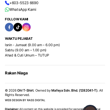
+603-5523 6690
WhatsApp Kami
FOLLOW KAMI
WAKTU PEJABAT
Isnin - Jumaat (9.00 am – 6.00 pm)
Sabtu (9.00 am – 1.00 pm)
Ahad & Cuti Umum – TUTUP
Rakan Niaga
© 2026
Oh! T-Shirt
. Owned by
Mafeya Sdn. Bhd. (1282041-T)
. All
Rights Reserved.
WEB DESIGN BY RASS DIGITAL
Disclaimer:
All content on this website is provided for general informational