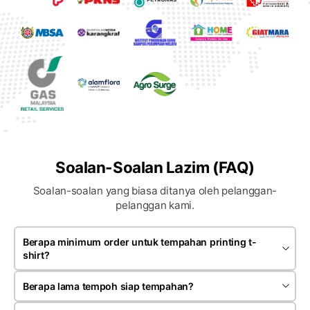
Soalan-Soalan Lazim (FAQ)
Soalan-soalan yang biasa ditanya oleh pelanggan-
pelanggan kami.
Berapa minimum order untuk tempahan printing t-
shirt?
Minimum order bergantung kepada jenis produk dan teknik
printing yang dipilih. Kebiasaannya tempahan bermula
Berapa lama tempoh siap tempahan?
sekitar 20 hingga 30 helai untuk satu design.
Kebiasaannya tempahan siap dalam anggaran 7 hingga 14