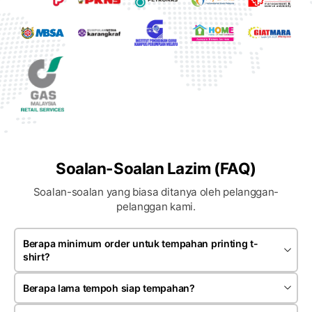
Soalan-Soalan Lazim (FAQ)
Soalan-soalan yang biasa ditanya oleh pelanggan-
pelanggan kami.
Berapa minimum order untuk tempahan printing t-
shirt?
Minimum order bergantung kepada jenis produk dan teknik
printing yang dipilih. Kebiasaannya tempahan bermula
Berapa lama tempoh siap tempahan?
sekitar 20 hingga 30 helai untuk satu design.
Kebiasaannya tempahan siap dalam anggaran 7 hingga 14