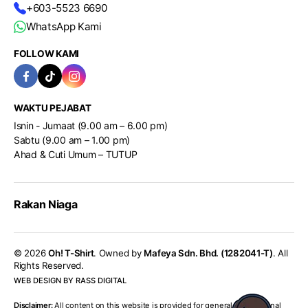
+603-5523 6690
WhatsApp Kami
FOLLOW KAMI
WAKTU PEJABAT
Isnin - Jumaat (9.00 am – 6.00 pm)
Sabtu (9.00 am – 1.00 pm)
Ahad & Cuti Umum – TUTUP
Rakan Niaga
© 2026
Oh! T-Shirt
. Owned by
Mafeya Sdn. Bhd. (1282041-T)
. All
Rights Reserved.
WEB DESIGN BY RASS DIGITAL
Disclaimer:
All content on this website is provided for general informational