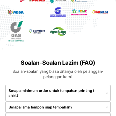
Soalan-Soalan Lazim (FAQ)
Soalan-soalan yang biasa ditanya oleh pelanggan-
pelanggan kami.
Berapa minimum order untuk tempahan printing t-
shirt?
Minimum order bergantung kepada jenis produk dan teknik
printing yang dipilih. Kebiasaannya tempahan bermula
Berapa lama tempoh siap tempahan?
sekitar 20 hingga 30 helai untuk satu design.
Kebiasaannya tempahan siap dalam anggaran 7 hingga 14