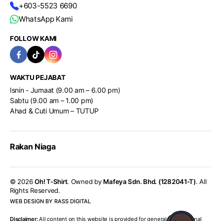
+603-5523 6690
WhatsApp Kami
FOLLOW KAMI
WAKTU PEJABAT
Isnin - Jumaat (9.00 am – 6.00 pm)
Sabtu (9.00 am – 1.00 pm)
Ahad & Cuti Umum – TUTUP
Rakan Niaga
© 2026
Oh! T-Shirt
. Owned by
Mafeya Sdn. Bhd. (1282041-T)
. All
Rights Reserved.
WEB DESIGN BY RASS DIGITAL
Disclaimer:
All content on this website is provided for general informational