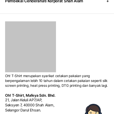
barangan custom logo. Setiap produk boleh disesuaikan
futsal, badminton, marathon dan pelbagai jenis apparel sukan
mengikut konsep program, identiti syarikat dan bajet
custom di seluruh Malaysia.
pelanggan bagi menghasilkan hadiah korporat yang lebih
Oh! T-Shirt merupakan syarikat cetakan pakaian yang
eksklusif serta profesional.
berpengalaman lebih 10 tahun dalam cetakan pakaian seperti silk
screen printing, heat press printing, DTG printing dan banyak lagi.
Oh! T-Shirt, Mafeya Sdn. Bhd.
21, Jalan Keluli AP7/AP,
Seksyen 7, 40000 Shah Alam,
Selangor Darul Ehsan.
HUBUNGI KAMI
+603-5523 6690
WhatsApp Kami
FOLLOW KAMI
WAKTU PEJABAT
Isnin - Jumaat (9.00 am – 6.00 pm)