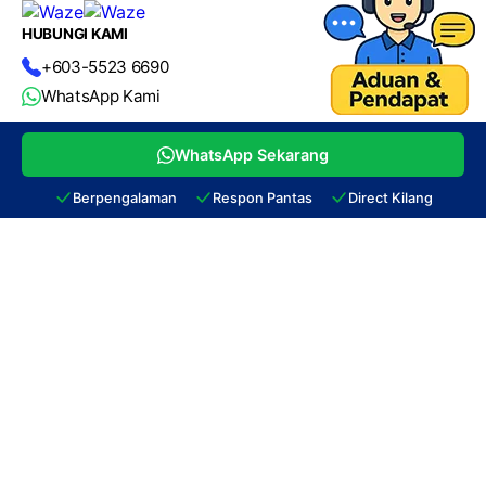
Sabtu (9.00 am – 1.00 pm)
Ahad & Cuti Umum – TUTUP
Rakan Niaga
WhatsApp Sekarang
© 2026
Oh! T-Shirt
. Owned by
Mafeya Sdn. Bhd. (1282041-T)
. All
Berpengalaman
Respon Pantas
Direct Kilang
Rights Reserved.
WEB DESIGN BY RASS DIGITAL
Disclaimer:
All content on this website is provided for general informational
purposes only. We do not guarantee specific results and are not liable for any
loss arising from the use of this website. Cookies and similar technologies
may be used for analytics, advertising, and improving user experience.
ohtshirt.com
is independently operated and is not affiliated with, endorsed by,
or sponsored by Meta, Facebook™, Instagram™, WhatsApp™, TikTok™, or
Google™. All trademarks and brand names belong to their respective owners.