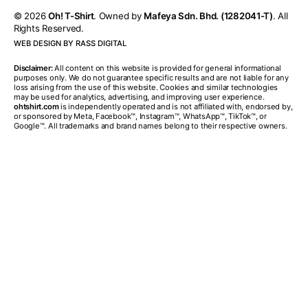
PELANGGAN-PELANGGAN
© 2026
Oh! T-Shirt
. Owned by
Mafeya Sdn. Bhd. (1282041-T)
. All
Rights Reserved.
KAMI
WEB DESIGN BY RASS DIGITAL
Disclaimer:
All content on this website is provided for general informational
Berpengalaman Lebih 14 Tahun Dalam Penghasilan Cetakan
purposes only. We do not guarantee specific results and are not liable for any
loss arising from the use of this website. Cookies and similar technologies
Baju
may be used for analytics, advertising, and improving user experience.
ohtshirt.com
is independently operated and is not affiliated with, endorsed by,
or sponsored by Meta, Facebook™, Instagram™, WhatsApp™, TikTok™, or
Google™. All trademarks and brand names belong to their respective owners.
Tempahan Anda Siap Dalam 10 Hari Sahaja
TEMPAHAN
URGENT
PUN KAMI TERIMA.
Penghantaran Tempahan Ke
Seluruh Malaysia
Termasuk
Sabah
Dan
Sarawak
.