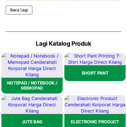
KENDARA DENGAN BAJU
Baca Lagi
REWANG!
Lagi Katalog Produk
SHORT PANT
NOTEPAD / NOTEBOOK /
MEMOPAD
JUTE BAG
ELECTRONIC PRODUCT