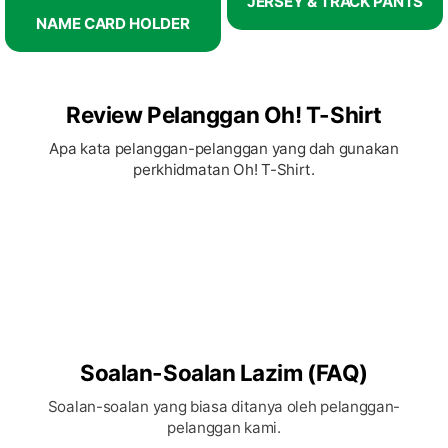
KELEBIHAN
JERSEY & TRACK PANTS
NAME CARD HOLDER
TEMPAH DI
OH! T-SHIRT
Review Pelanggan Oh! T-Shirt
Apa kata pelanggan-pelanggan yang dah gunakan
perkhidmatan Oh! T-Shirt.
Pilihan Design
Soalan-Soalan Lazim (FAQ)
Soalan-soalan yang biasa ditanya oleh pelanggan-
pelanggan kami.