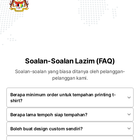
Soalan-Soalan Lazim (FAQ)
Soalan-soalan yang biasa ditanya oleh pelanggan-
pelanggan kami.
Berapa minimum order untuk tempahan printing t-
shirt?
Minimum order bergantung kepada jenis produk dan teknik
printing yang dipilih. Kebiasaannya tempahan bermula
Berapa lama tempoh siap tempahan?
sekitar 20 hingga 30 helai untuk satu design.
Kebiasaannya tempahan siap dalam anggaran 7 hingga 14
hari bekerja selepas artwork dan pembayaran deposit
Boleh buat design custom sendiri?
disahkan. Tempoh mungkin berubah mengikut kuantiti serta
Ya. Anda boleh menghantar design sendiri, logo, gambar