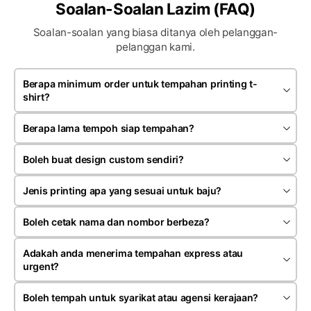
Soalan-Soalan Lazim (FAQ)
Soalan-soalan yang biasa ditanya oleh pelanggan-
pelanggan kami.
Berapa minimum order untuk tempahan printing t-
shirt?
Minimum order bergantung kepada jenis produk dan teknik
printing yang dipilih. Kebiasaannya tempahan bermula
Berapa lama tempoh siap tempahan?
sekitar 20 hingga 30 helai untuk satu design.
Kebiasaannya tempahan siap dalam anggaran 7 hingga 14
hari bekerja selepas artwork dan pembayaran deposit
Boleh buat design custom sendiri?
disahkan. Tempoh mungkin berubah mengikut kuantiti serta
Ya. Anda boleh menghantar design sendiri, logo, gambar
jenis tempahan
rujukan atau idea kepada team kami untuk proses semakan
Jenis printing apa yang sesuai untuk baju?
dan penyediaan mockup sebelum production dijalankan.
Ia bergantung kepada jenis fabrik, kuantiti dan rekaan. Kami
menyediakan silk screen, heat press, sublimation dan
Boleh cetak nama dan nombor berbeza?
embroidery mengikut kesesuaian tempahan pelanggan.
Ya. Kami menerima tempahan nama individu, nombor,
jabatan atau posisi berbeza terutamanya untuk jersey,
Adakah anda menerima tempahan express atau
uniform syarikat dan pakaian event.
urgent?
Ya, kami menerima tempahan express bergantung kepada
jenis produk, kuantiti dan jadual production semasa. Caj
Boleh tempah untuk syarikat atau agensi kerajaan?
tambahan mungkin dikenakan untuk tempahan segera.