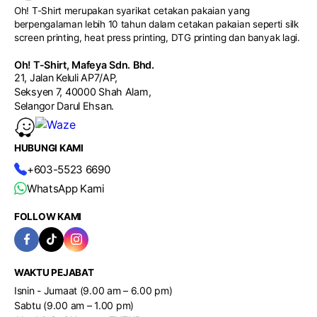
pelanggan bagi menghasilkan hadiah korporat yang lebih
Oh! T-Shirt merupakan syarikat cetakan pakaian yang
eksklusif serta profesional.
berpengalaman lebih 10 tahun dalam cetakan pakaian seperti silk
screen printing, heat press printing, DTG printing dan banyak lagi.
Oh! T-Shirt, Mafeya Sdn. Bhd.
21, Jalan Keluli AP7/AP,
Seksyen 7, 40000 Shah Alam,
Selangor Darul Ehsan.
HUBUNGI KAMI
+603-5523 6690
WhatsApp Kami
FOLLOW KAMI
WAKTU PEJABAT
Isnin - Jumaat (9.00 am – 6.00 pm)
Sabtu (9.00 am – 1.00 pm)