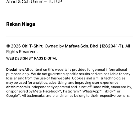
Ahad & Cuti Umum – TUTUP
Rakan Niaga
© 2026
Oh! T-Shirt
. Owned by
Mafeya Sdn. Bhd. (1282041-T)
. All
Rights Reserved.
WEB DESIGN BY RASS DIGITAL
Disclaimer:
All content on this website is provided for general informational
purposes only. We do not guarantee specific results and are not liable for any
loss arising from the use of this website. Cookies and similar technologies
may be used for analytics, advertising, and improving user experience.
ohtshirt.com
is independently operated and is not affiliated with, endorsed by,
or sponsored by Meta, Facebook™, Instagram™, WhatsApp™, TikTok™, or
Google™. All trademarks and brand names belong to their respective owners.